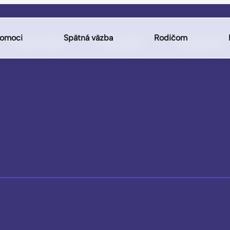
omoci
Spätná väzba
Rodičom
Hlavná stránka
Diagnostika
Mapa pomoci