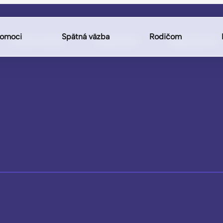
omoci
Spätná väzba
Rodičom
Hlavná stránka
Diagnostika
Mapa pomoci