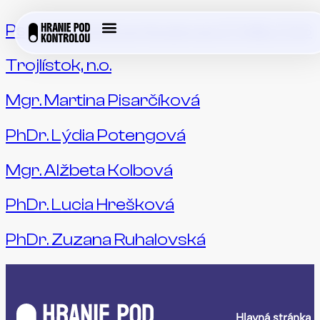
Psychologická ambulancia STABILITAS
Trojlístok, n.o.
Mgr. Martina Pisarčíková
PhDr. Lýdia Potengová
Mgr. Alžbeta Kolbová
PhDr. Lucia Hrešková
PhDr. Zuzana Ruhalovská
Hlavná stránka