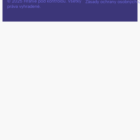
© 2025 Hranie pod kontrolou. Všetky
Zásady ochrany osobných 
práva vyhradené.