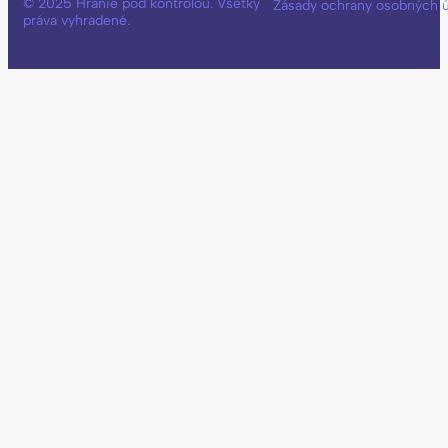
© 2025 Hranie pod kontrolou. Všetky
Zásady ochrany osobných 
práva vyhradené.