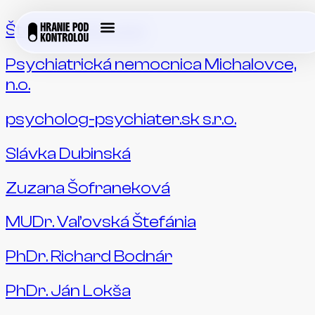
Štefánia Vaľovská
Psychiatrická nemocnica Michalovce,
n.o.
psycholog-psychiater.sk s.r.o.
Slávka Dubinská
Zuzana Šofraneková
MUDr. Vaľovská Štefánia
PhDr. Richard Bodnár
PhDr. Ján Lokša